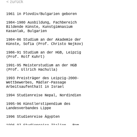
< zurück
1961 in Plovdiv/Bulgarien geboren
1984-1980
Ausbildung, Fachbereich
Bildende Künste, Kunstgimnasium
Kasanlak, Bulgarien
1984-86 Studium an der Akademie der
Künste, Sofia (Prof. Christo Nejkov)
1986-91 Studium an der HGB, Leipzig
(Prof. Rolf Kuhrt)
1991-95 Meisterstudium an der HGB
(Prof. Ullrich Hachulla)
1993 Preisträger des Leipzig-2000-
Wettbewerbes, Mädler-Passage
Arbeitsaufenthalt in Israel
1994 Studienreise Nepal, Nordindien
1995-96 Künstlerstipendium des
Landesverbandes Lippe
1996 Studienreise Ägypten
1996-97 Studienreise Italien - Rom,
Ischia, Pompej
Studienreise West Anatolien,