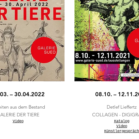
03. – 30.04.2022
08.10. – 12.11.
iten aus dem Bestand
Detlef Lieffertz
ALERIE DER TIERE
COLLAGEN - DIGIGR
Video
Katalog
Video
Künstlergespräch